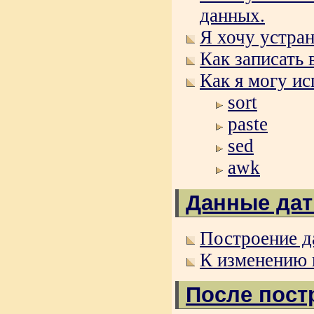
данных.
Я хочу устра
Как записать
Как я могу и
sort
paste
sed
awk
Данные да
Построение д
К изменению 
После пост