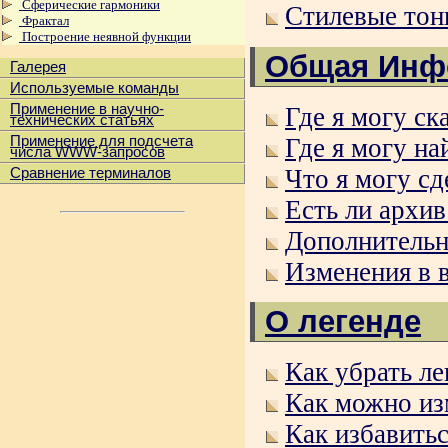
Сферические гармоники
Стилевые тон
Фрактал
Построение неявной функции
Общая Инф
Галерея
Используемые команды
Применение в научно-
Где я могу ск
технических статьях
Где я могу на
Применение для подсчета
числа WWW-запросов
Что я могу сд
Сравнение терминалов
Есть ли архив
Дополнительн
Изменения в в
О легенде
Как убрать ле
Как можно из
Как избавитьс