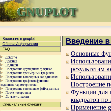
Введение в gnuplot
Введение в
Общая Информация
FAQ
Основные фун
Легенда
Использовани
Деления
Подписи
результатам 
Построение двумерных графиков
Построение трёхмерных графиков
Использовани
Построение в полярных координатах
Построение графиков функции,
Построение п
заданных параметрически
Построение с помощью файла данных
Функции для 
После построения
Другие тонкости
квадратов по
Специальные функции
Применение g