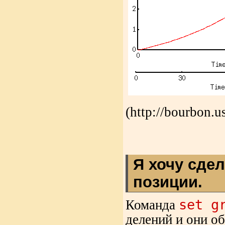
(http://bourbon.us
Я хочу сде
позиции.
set g
Команда
делений и они о