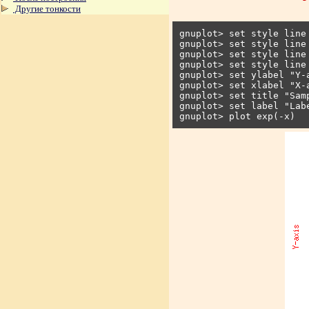
Другие тонкости
gnuplot> set style line 
gnuplot> set style line 
gnuplot> set style line 
gnuplot> set style line 
gnuplot> set ylabel "Y-a
gnuplot> set xlabel "X-a
gnuplot> set title "Samp
gnuplot> set label "Lab