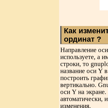
Как измени
ординат ?
Направление оси
используете, а 
строки, то gnupl
название оси Y в
построить график
вертикально. Gn
оси Y на экране.
автоматически, 
изменения.