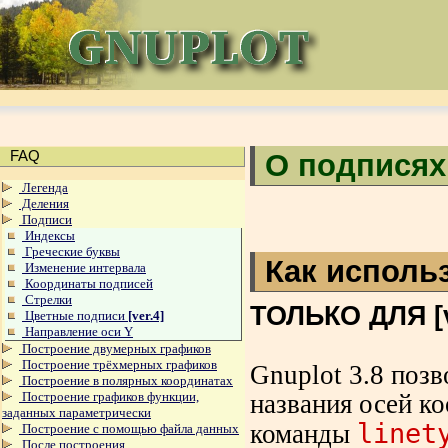
FAQ
О подписях
Легенда
Деления
Подписи
Индексы
Греческие буквы
Как исполь
Изменение интервала
Координаты подписей
Стрелки
ТОЛЬКО ДЛЯ [ve
Цветные подписи
[ver.4]
Направление оси Y
Построение двумерных графиков
Построение трёхмерных графиков
Gnuplot 3.8 позв
Построение в полярных координатах
названия осей к
Построение графиков функции,
заданных параметрически
linet
команды
Построение с помощью файла данных
После построения